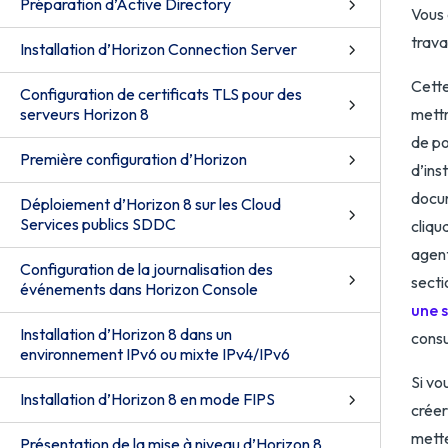
Préparation d’Active Directory
Vous 
trava
Installation d’Horizon Connection Server
Cette
Configuration de certificats TLS pour des
serveurs Horizon 8
mettr
de po
Première configuration d’Horizon
d’ins
docu
Déploiement d’Horizon 8 sur les Cloud
Services publics SDDC
cliqu
agent
Configuration de la journalisation des
sect
événements dans Horizon Console
une 
Installation d’Horizon 8 dans un
cons
environnement IPv6 ou mixte IPv4/IPv6
Si vo
Installation d’Horizon 8 en mode FIPS
créer
mette
Présentation de la mise à niveau d’Horizon 8