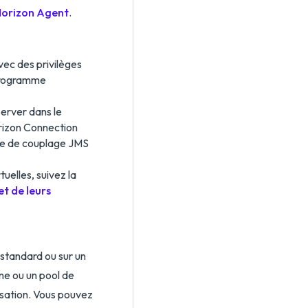
Horizon Agent
.
vec des privilèges
 programme
erver dans le
orizon Connection
me de couplage JMS
uelles, suivez la
et de leurs
 standard ou sur un
ne ou un pool de
lisation. Vous pouvez