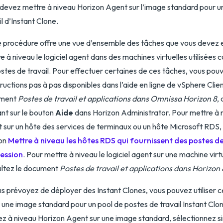
devez mettre à niveau Horizon Agent sur l’image standard pour u
il d’Instant Clone.
 procédure offre une vue d’ensemble des tâches que vous devez 
e à niveau le logiciel agent dans des machines virtuelles utilisée
stes de travail. Pour effectuer certaines de ces tâches, vous pou
tructions pas à pas disponibles dans l’aide en ligne de vSphere Clie
ment
Postes de travail et applications dans Omnissa Horizon 8
,
ant sur le bouton
Aide
dans Horizon Administrator. Pour mettre à ni
 sur un hôte des services de terminaux ou un hôte Microsoft RDS,
ion
Mettre à niveau les hôtes RDS qui fournissent des postes de
session
. Pour mettre à niveau le logiciel agent sur une machine virtu
ultez le document
Postes de travail et applications dans Horizon 
us prévoyez de déployer des Instant Clones, vous pouvez utiliser 
 une image standard pour un pool de postes de travail Instant Clo
z à niveau Horizon Agent sur une image standard, sélectionnez s