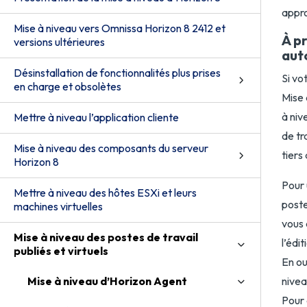
appro
Mise à niveau vers Omnissa Horizon 8 2412 et
À pr
versions ultérieures
aut
Désinstallation de fonctionnalités plus prises
Si vo
en charge et obsolètes
Mise 
à niv
Mettre à niveau l’application cliente
de tr
Mise à niveau des composants du serveur
tiers
Horizon 8
Pour 
Mettre à niveau des hôtes ESXi et leurs
poste
machines virtuelles
vous 
Mise à niveau des postes de travail
l’édi
publiés et virtuels
En ou
Mise à niveau d’Horizon Agent
nivea
Pour 