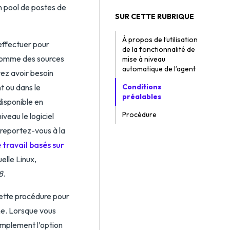
n pool de postes de
SUR CETTE RUBRIQUE
À propos de l’utilisation
effectuer pour
de la fonctionnalité de
s comme des sources
mise à niveau
automatique de l’agent
vez avoir besoin
nt ou dans le
Conditions
préalables
 disponible en
Procédure
veau le logiciel
 reportez-vous à la
 travail basés sur
elle Linux,
8
.
cette procédure pour
ne. Lorsque vous
implement l’option