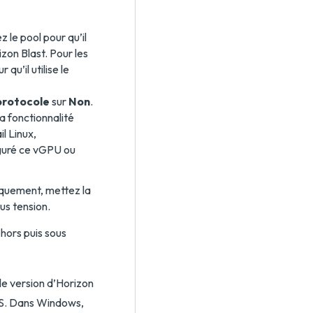
 le pool pour qu’il
zon Blast. Pour les
qu’il utilise le
 protocole
sur
Non
.
a fonctionnalité
il Linux,
iguré ce vGPU ou
iquement, mettez la
us tension.
hors puis sous
le version d’Horizon
DS. Dans Windows,