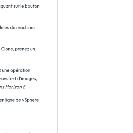
liquant sur le bouton
dèles de machines
t Clone, prenez un
z une opération
transfert d’images,
ans Horizon 8
.
e en ligne de vSphere