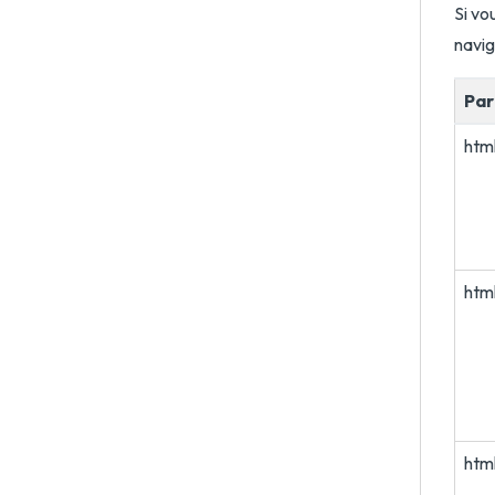
Si vo
navig
Pa
htm
htm
htm