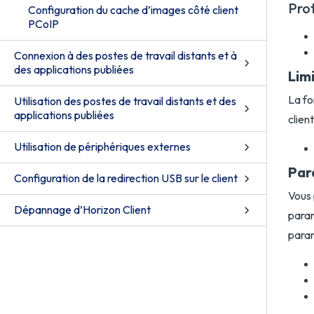
Prot
Configuration du cache d’images côté client
PCoIP
Connexion à des postes de travail distants et à
des applications publiées
Lim
La fo
Utilisation des postes de travail distants et des
applications publiées
clien
Utilisation de périphériques externes
Par
Configuration de la redirection USB sur le client
Vous 
Dépannage d’Horizon Client
param
param