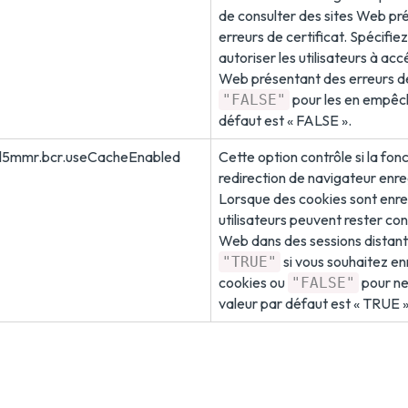
de consulter des sites Web pr
erreurs de certificat. Spécifie
autoriser les utilisateurs à acc
Web présentant des erreurs de
pour les en empêch
"FALSE"
défaut est « FALSE ».
l5mmr.bcr.useCacheEnabled
Cette option contrôle si la fon
redirection de navigateur enreg
Lorsque des cookies sont enreg
utilisateurs peuvent rester co
Web dans des sessions distant
si vous souhaitez enr
"TRUE"
cookies ou
pour ne 
"FALSE"
valeur par défaut est « TRUE »