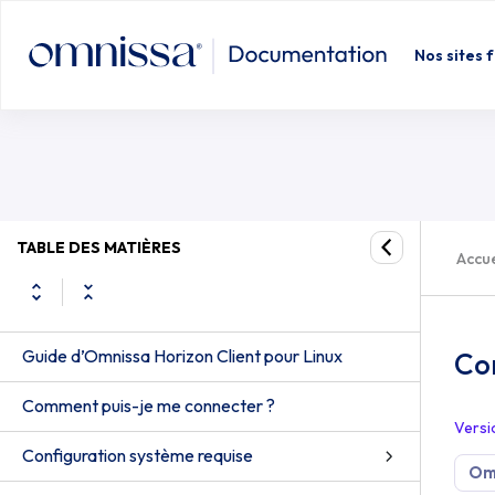
Configuration de la redirection de 
Nos sites 
TABLE DES MATIÈRES
Accue
Guide d’Omnissa Horizon Client pour Linux
Con
Comment puis-je me connecter ?
Versi
Configuration système requise
Omn