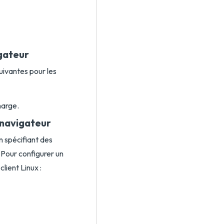
igateur
suivantes pour les
harge.
 navigateur
n spécifiant des
 Pour configurer un
lient Linux :