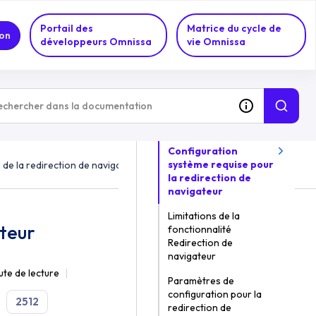
Portail des
Matrice du cycle de
on
développeurs Omnissa
vie Omnissa
SUR CETTE RUBRIQUE
Configuration
système requise pour
 de la redirection de navigateur
la redirection de
navigateur
Limitations de la
ateur
fonctionnalité
Redirection de
navigateur
ute de lecture
Paramètres de
configuration pour la
2512
redirection de