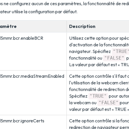
us ne configurez aucun de ces paramètres, la fonctionnalité de red
ateur utilise la configuration par défaut.
ramètre
Description
l5mmr.bcr.enableBCR
Utilisez cette option pour spéci
d'activation de la fonctionnali
navigateur. Spécifiez
"TRUE
fonctionnalité ou
p
"FALSE"
La valeur par défaut est « TRU
l5mmr.bcr.mediaStreamEnabled
Cette option contrôle s'il faut
l'utilisation de la webcam clien
fonctionnalité de redirection d
Spécifiez
pour autori
"TRUE"
la webcam ou
pour
"FALSE"
valeur par défaut est « TRUE »
l5mmr.bcr.ignoreCerts
Cette option contrôle si la fon
redirection de navigateur perm