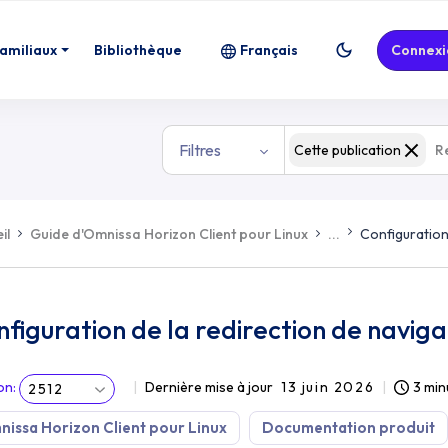
navigateur
familiaux
Bibliothèque
Français
Connexi
Filtres
Cette publication
il
Guide d'Omnissa Horizon Client pour Linux
...
Configuration
figuration de la redirection de navig
on
:
Dernière mise à jour
13 juin 2026
3 min
2512
issa Horizon Client pour Linux
Documentation produit