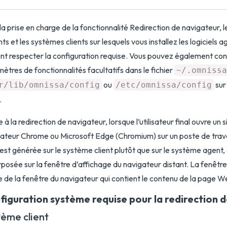
la prise en charge de la fonctionnalité Redirection de navigateur, l
nts et les systèmes clients sur lesquels vous installez les logiciels a
nt respecter la configuration requise. Vous pouvez également conf
ètres de fonctionnalités facultatifs dans le fichier
~/.omnissa
ou
sur
r/lib/omnissa/config
/etc/omnissa/config
.
 à la redirection de navigateur, lorsque l’utilisateur final ouvre un
ateur Chrome ou Microsoft Edge (Chromium) sur un poste de travai
st générée sur le système client plutôt que sur le système agent, e
posée sur la fenêtre d’affichage du navigateur distant. La fenêtre 
e de la fenêtre du navigateur qui contient le contenu de la page W
figuration système requise pour la redirection 
tème client