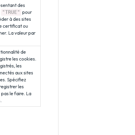
ésentant des
z
pour
"TRUE"
éder à des sites
 certificat ou
er. La valeur par
ctionnalité de
istre les cookies.
istrés, les
nnectés aux sites
es. Spécifiez
egistrer les
pas le faire. La
.