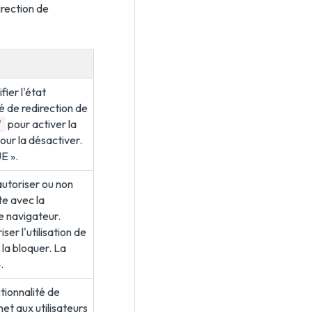
irection de
fier l'état
té de redirection de
pour activer la
"
our la désactiver.
E ».
 autoriser ou non
te avec la
e navigateur.
ser l'utilisation de
 la bloquer. La
.
ctionnalité de
et aux utilisateurs