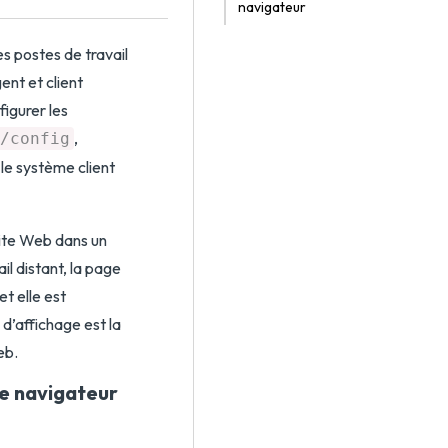
navigateur
es postes de travail
gent et client
igurer les
,
/config
 le système client
 site Web dans un
l distant, la page
t elle est
d’affichage est la
eb.
de navigateur