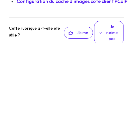
Configuration du cache d’images côté client PCoIP
Je
Cette rubrique a-t-elle été
J'aime
n'aime
utile ?
pas