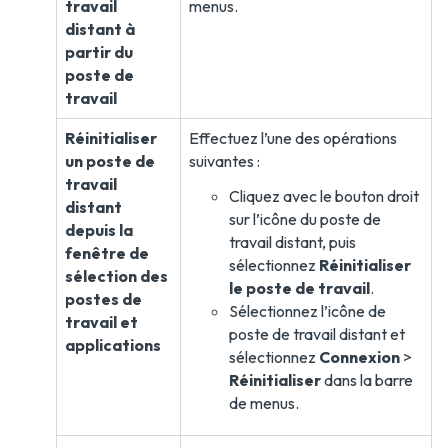
travail
menus.
distant à
partir du
poste de
travail
Réinitialiser
Effectuez l’une des opérations
un poste de
suivantes :
travail
Cliquez avec le bouton droit
distant
sur l’icône du poste de
depuis la
travail distant, puis
fenêtre de
sélectionnez
Réinitialiser
sélection des
le poste de travail
.
postes de
Sélectionnez l’icône de
travail et
poste de travail distant et
applications
sélectionnez
Connexion
>
Réinitialiser
dans la barre
de menus.