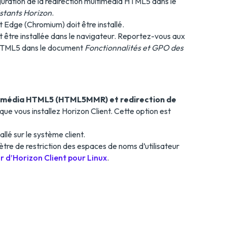
guration de la redirection multimédia HTML5 dans le
istants Horizon
.
Edge (Chromium) doit être installé.
 être installée dans le navigateur. Reportez-vous aux
a HTML5 dans le document
Fonctionnalités et GPO des
timédia HTML5 (HTML5MMR) et redirection de
sque vous installez Horizon Client. Cette option est
allé sur le système client.
tre de restriction des espaces de noms d’utilisateur
r d’Horizon Client pour Linux
.