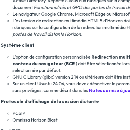
Active Directory. Reportez-vous aux rubriques sur la confi
document
Fonctionnalités et GPO des postes de travail d
Le navigateur Google Chrome, Microsoft Edge ou Microsoft 
L’extension de redirection multimédia HTML5 d’Horizon doit
rubriques sur la configuration de la redirection multimédi
postes de travail distants Horizon
.
Système client
L’option de configuration personnalisée
Redirection mul
contenu du navigateur (BCR
) doit être sélectionnée lor
sélectionnée par défaut.
GNU C Library (glibc) version 2.14 ou ultérieure doit être inst
Sur un client Ubuntu 24.04, vous devez désactiver le paramè
sans privilèges, comme décrit dans les
Notes de mise à jou
Protocole d’affichage de la session distante
PCoIP
Omnissa Horizon Blast