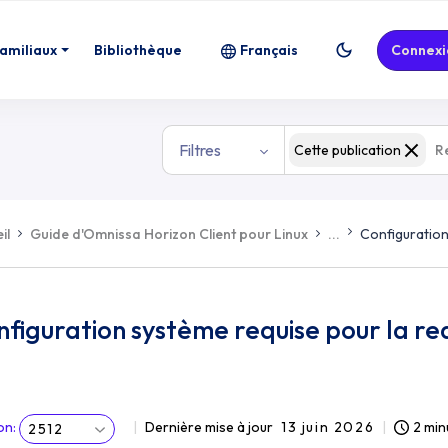
familiaux
Bibliothèque
Français
Connexi
Filtres
Cette publication
il
Guide d'Omnissa Horizon Client pour Linux
...
Configuration
figuration système requise pour la r
on
:
Dernière mise à jour
13 juin 2026
2 min
2512