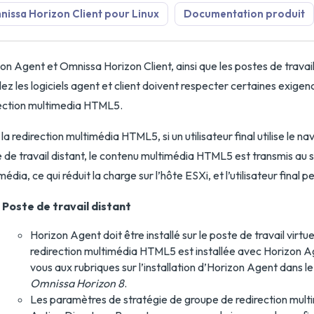
issa Horizon Client pour Linux
Documentation produit
on Agent et Omnissa Horizon Client, ainsi que les postes de travail 
llez les logiciels agent et client doivent respecter certaines exigen
ection multimedia HTML5.
la redirection multimédia HTML5, si un utilisateur final utilise l
 de travail distant, le contenu multimédia HTML5 est transmis au sy
média, ce qui réduit la charge sur l’hôte ESXi, et l’utilisateur final
Poste de travail distant
Horizon Agent doit être installé sur le poste de travail virtu
redirection multimédia HTML5 est installée avec Horizon Ag
vous aux rubriques sur l’installation d’Horizon Agent dans 
Omnissa Horizon 8
.
Les paramètres de stratégie de groupe de redirection mult