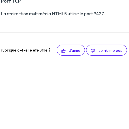
Port TCP
La redirection multimédia HTML5 utilise le port 9427.
rubrique a-t-elle été utile ?
J'aime
Je n'aime pas