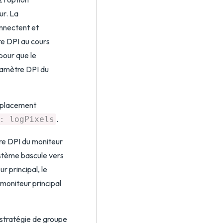
ur. La
onnectent et
re DPI au cours
pour que le
ramètre DPI du
emplacement
.
: logPixels
re DPI du moniteur
système bascule vers
r principal, le
moniteur principal
 stratégie de groupe