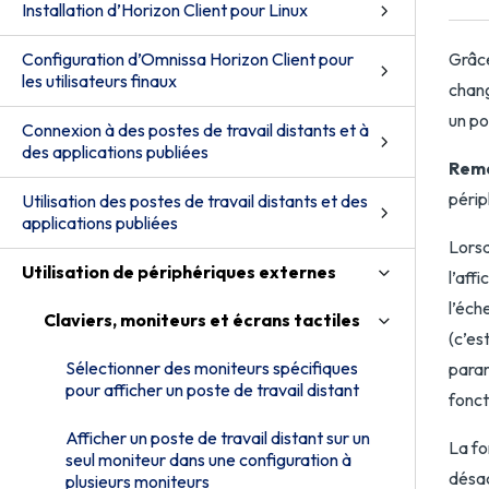
Installation d’Horizon Client pour Linux
Configuration d’Omnissa Horizon Client pour
Grâce
les utilisateurs finaux
chang
un po
Connexion à des postes de travail distants et à
des applications publiées
Rema
périp
Utilisation des postes de travail distants et des
applications publiées
Lorsq
Utilisation de périphériques externes
l’aff
l’éch
Claviers, moniteurs et écrans tactiles
(c’es
Sélectionner des moniteurs spécifiques
param
pour afficher un poste de travail distant
fonct
Afficher un poste de travail distant sur un
La fo
seul moniteur dans une configuration à
désac
plusieurs moniteurs