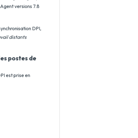
 Agent versions 7.8
synchronisation DPI,
vail distants
les postes de
DPI est prise en