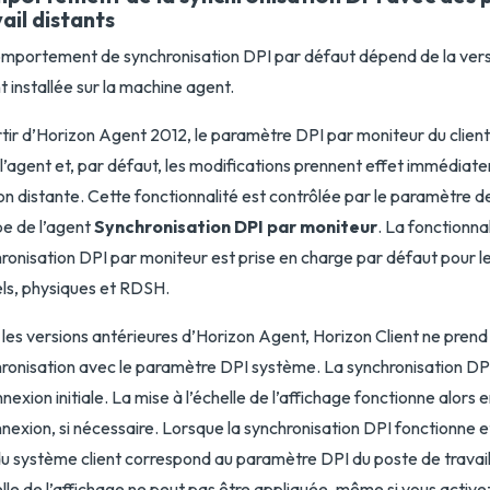
ail distants
mportement de synchronisation DPI par défaut dépend de la vers
 installée sur la machine agent.
tir d’Horizon Agent 2012, le paramètre DPI par moniteur du client
l’agent et, par défaut, les modifications prennent effet immédiate
on distante. Cette fonctionnalité est contrôlée par le paramètre d
e de l’agent
Synchronisation DPI par moniteur
. La fonctionna
ronisation DPI par moniteur est prise en charge par défaut pour le
els, physiques et RDSH.
les versions antérieures d’Horizon Agent, Horizon Client ne prend
ronisation avec le paramètre DPI système. La synchronisation DPI 
nnexion initiale. La mise à l’échelle de l’affichage fonctionne alors 
nexion, si nécessaire. Lorsque la synchronisation DPI fonctionne 
u système client correspond au paramètre DPI du poste de travail 
elle de l’affichage ne peut pas être appliquée, même si vous activez