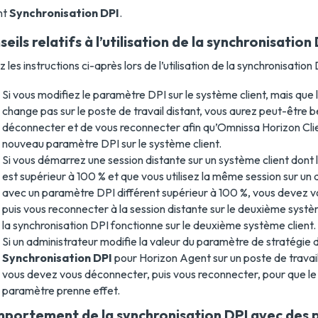
nt
Synchronisation DPI
.
eils relatifs à l’utilisation de la synchronisation
z les instructions ci-après lors de l’utilisation de la synchronisation 
Si vous modifiez le paramètre DPI sur le système client, mais que
change pas sur le poste de travail distant, vous aurez peut-être 
déconnecter et de vous reconnecter afin qu’Omnissa Horizon Cli
nouveau paramètre DPI sur le système client.
Si vous démarrez une session distante sur un système client dont
est supérieur à 100 % et que vous utilisez la même session sur un 
avec un paramètre DPI différent supérieur à 100 %, vous devez 
puis vous reconnecter à la session distante sur le deuxième systè
la synchronisation DPI fonctionne sur le deuxième système client.
Si un administrateur modifie la valeur du paramètre de stratégie
Synchronisation DPI
pour Horizon Agent sur un poste de travai
vous devez vous déconnecter, puis vous reconnecter, pour que l
paramètre prenne effet.
portement de la synchronisation DPI avec des 