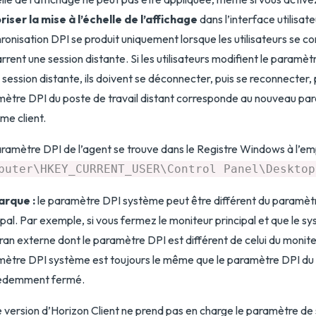
iser la mise à l’échelle de l’affichage
dans l’interface utilisate
ronisation DPI se produit uniquement lorsque les utilisateurs se c
rent une session distante. Si les utilisateurs modifient le paramèt
 session distante, ils doivent se déconnecter, puis se reconnecter, 
ètre DPI du poste de travail distant corresponde au nouveau pa
me client.
ramètre DPI de l’agent se trouve dans le Registre Windows à l’
puter\HKEY_CURRENT_USER\Control Panel\Desktop
rque :
le paramètre DPI système peut être différent du paramèt
ipal. Par exemple, si vous fermez le moniteur principal et que le 
ran externe dont le paramètre DPI est différent de celui du moniteu
ètre DPI système est toujours le même que le paramètre DPI du 
édemment fermé.
 version d’Horizon Client ne prend pas en charge le paramètre de