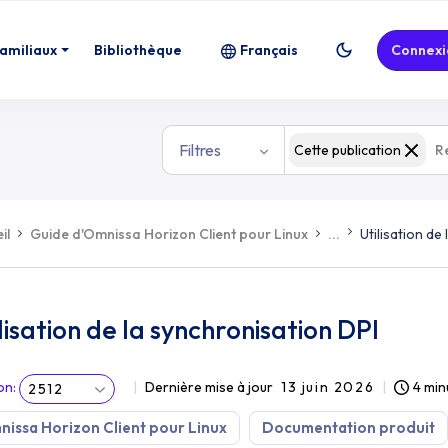
familiaux
Bibliothèque
Français
Connexi
Filtres
Cette publication
il
Guide d'Omnissa Horizon Client pour Linux
...
Utilisation de
lisation de la synchronisation DPI
on
:
Dernière mise à jour
13 juin 2026
4 min
2512
issa Horizon Client pour Linux
Documentation produit