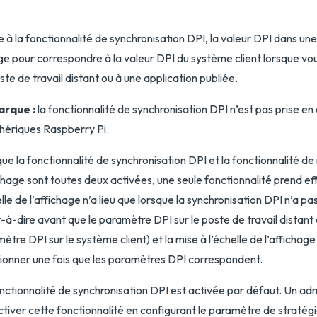
 à la fonctionnalité de synchronisation DPI, la valeur DPI dans une
e pour correspondre à la valeur DPI du système client lorsque vo
ste de travail distant ou à une application publiée.
rque :
la fonctionnalité de synchronisation DPI n’est pas prise en 
hériques Raspberry Pi.
ue la fonctionnalité de synchronisation DPI et la fonctionnalité de 
ichage sont toutes deux activées, une seule fonctionnalité prend ef
elle de l’affichage n’a lieu que lorsque la synchronisation DPI n’a pa
t-à-dire avant que le paramètre DPI sur le poste de travail distan
ètre DPI sur le système client) et la mise à l’échelle de l’affichag
ionner une fois que les paramètres DPI correspondent.
nctionnalité de synchronisation DPI est activée par défaut. Un ad
tiver cette fonctionnalité en configurant le paramètre de stratég