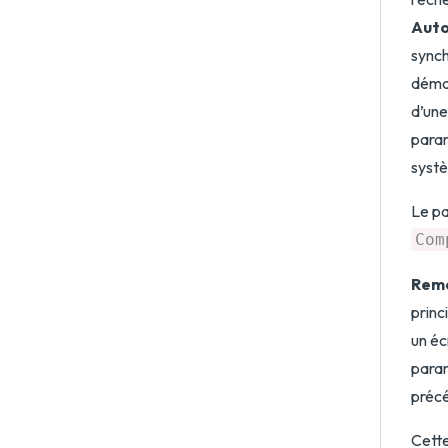
Autor
synch
démar
d’une
param
systè
Le pa
Com
Rema
princ
un éc
param
préc
Cette