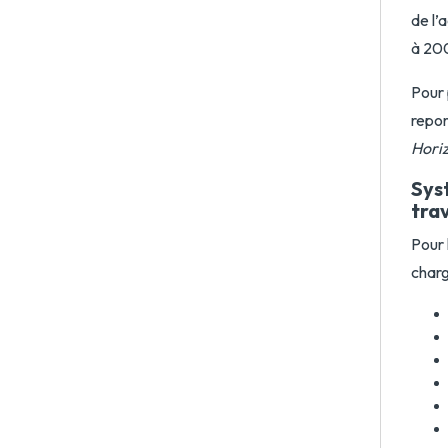
de l’
à 20
Pour 
repo
Hori
Sys
trav
Pour 
charg