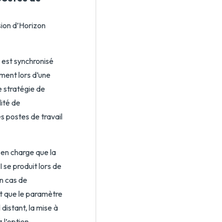
ion d’Horizon
 est synchronisé
ment lors d’une
e stratégie de
lité de
s postes de travail
 en charge que la
se produit lors de
en cas de
et que le paramètre
distant, la mise à
 l’option