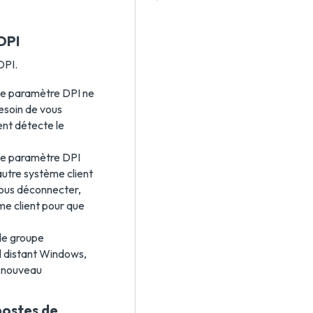
 DPI
DPI.
 le paramètre DPI ne
besoin de vous
ent détecte le
 le paramètre DPI
autre système client
vous déconnecter,
me client pour que
 de groupe
l distant Windows,
e nouveau
postes de