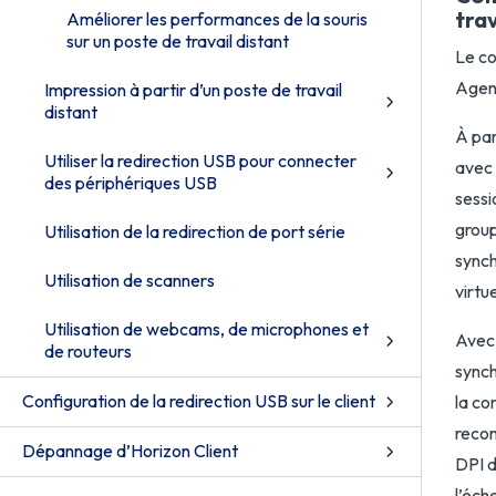
trav
Améliorer les performances de la souris
sur un poste de travail distant
Le co
Agent
Impression à partir d’un poste de travail
distant
À par
Utiliser la redirection USB pour connecter
avec 
des périphériques USB
sessi
group
Utilisation de la redirection de port série
synch
Utilisation de scanners
virtu
Utilisation de webcams, de microphones et
Avec 
de routeurs
synch
Configuration de la redirection USB sur le client
la co
recon
Dépannage d’Horizon Client
DPI d
l’éch