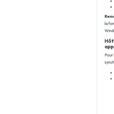
Rema
la fo
Wind
Hôte
app
Pour 
synch