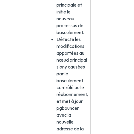
principale et
initie le
nouveau
processus de
basculement.
Détecte les
modifications
apportées au
nœud principal
slony causées
par le
basculement
contrôlé ou le
réabonnement,
et met à jour
pgbouncer
avec la
nouvelle
adresse de la