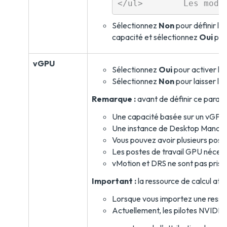
Sélectionnez
Non
pour définir la
capacité et sélectionnez
Oui
pou
vGPU
Sélectionnez
Oui
pour activer le 
Sélectionnez
Non
pour laisser le
Remarque :
avant de définir ce paramèt
Une capacité basée sur un vGPU
Une instance de Desktop Manager
Vous pouvez avoir plusieurs post
Les postes de travail GPU nécessi
vMotion et DRS ne sont pas pris e
Important :
la ressource de calcul at
Lorsque vous importez une ressou
Actuellement, les pilotes NVIDIA