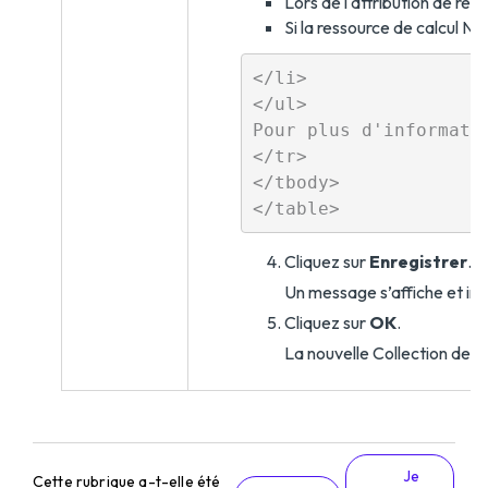
Lors de l'attribution de re
Si la ressource de calcul NV
</li>

</ul>

Pour plus d'informati
</tr>

</tbody>

Cliquez sur
Enregistrer
.
Un message s’affiche et ind
Cliquez sur
OK
.
La nouvelle Collection de mo
Je
Cette rubrique a-t-elle été