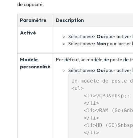
de capacité.
Paramètre
Description
Activé
Sélectionnez
Oui
pour activer la 
Sélectionnez
Non
pour laisser la
Modèle
Par défaut, un modèle de poste de trav
personnalisé
Sélectionnez
Oui
pour activer le 
Un modèle de poste de
<ul>

    <li>vCPU&nbsp;: 1-
    </li>

    <li>vRAM (Go)&nbsp
    </li>

    <li>HD (GO)&nbsp;:
    </li>
