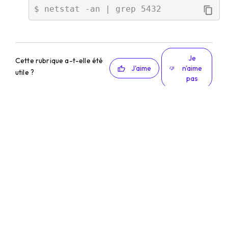
Je
Cette rubrique a-t-elle été
J'aime
n'aime
utile ?
pas