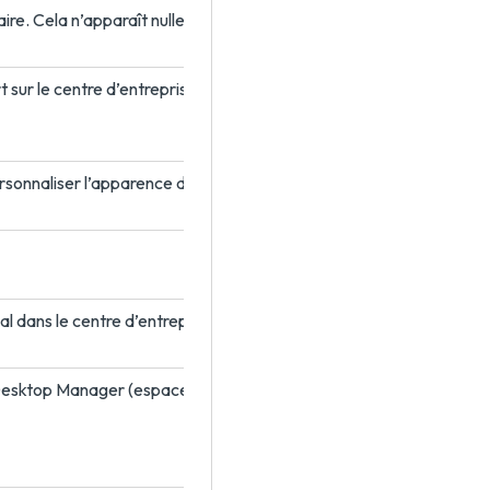
. Cela n’apparaît nulle part sous forme de lien.
 sur le centre d’entreprise.
rsonnaliser l’apparence du centre d’entreprise du locataire. Pour p
l dans le centre d’entreprise.
op Manager (espace), à la fois dans les attributions de poste de tr