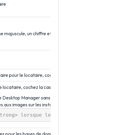
aire
 majuscule, un chiffre et un caractère spécial (! @ # $)
aire pour le locataire, cochez la case. Vérifiez que vous avez prép
le locataire, cochez la case. Si plusieurs instances de Desktop Ma
 de Desktop Manager sans devoir cloner et importer manuellement 
s aux images sur les instances de Desktop Manager, afin de vous é
es pour les bases de données AVDB et EDB.