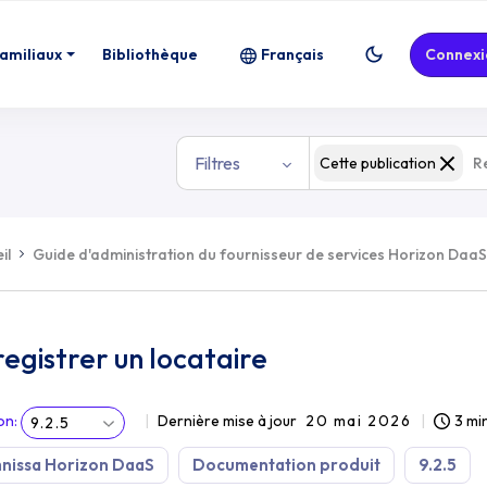
familiaux
Bibliothèque
Français
Connexi
Filtres
Cette publication
il
Guide d'administration du fournisseur de services Horizon DaaS
egistrer un locataire
on
:
Dernière mise à jour
20 mai 2026
3 mi
9.2.5
nissa Horizon DaaS
Documentation produit
9.2.5