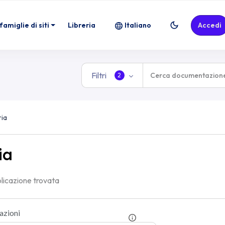
famiglie di siti
Libreria
Italiano
Accedi
Filtri
2
ria
ia
licazione trovata
azioni