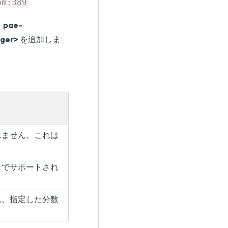
om:389
、
pae-
eger>
を追加しま
れません。これは
しでサポートされ
れ、指定した分数