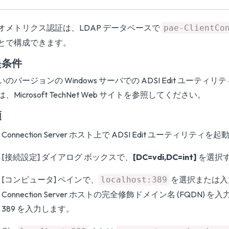
オメトリクス認証は、LDAP データベースで
pae-ClientCo
とで構成できます。
提条件
いのバージョンの Windows サーバでの ADSI Edit ユーティ
、Microsoft TechNet Web サイトを参照してください。
順
Connection Server ホスト上で ADSI Edit ユーティリティ
[接続設定] ダイアログ ボックスで、
[DC=vdi,DC=int]
を選択
[コンピュータ] ペインで、
を選択または入
localhost:389
Connection Server ホストの完全修飾ドメイン名 (FQDN)
389 を入力します。