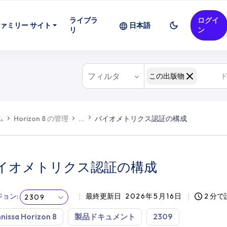
ライブラ
ログイ
ァミリー サイト
日本語
リ
ン
フィルタ
この出版物
ム
Horizon 8 の管理
...
バイオメトリクス認証の構成
イオメトリクス認証の構成
ジョン
:
最終更新日
2026年5月16日
2 分
2309
issa Horizon 8
製品ドキュメント
2309