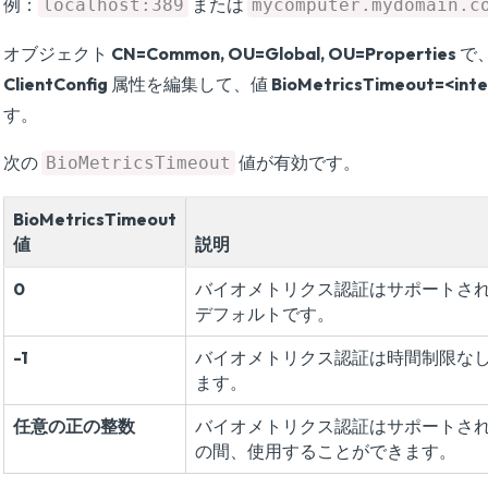
例：
または
localhost:389
mycomputer.mydomain.c
オブジェクト
CN=Common, OU=Global, OU=Properties
で
ClientConfig
属性を編集して、値
BioMetricsTimeout=<int
す。
次の
値が有効です。
BioMetricsTimeout
BioMetricsTimeout
値
説明
0
バイオメトリクス認証はサポートさ
デフォルトです。
-1
バイオメトリクス認証は時間制限な
ます。
任意の正の整数
バイオメトリクス認証はサポートさ
の間、使用することができます。