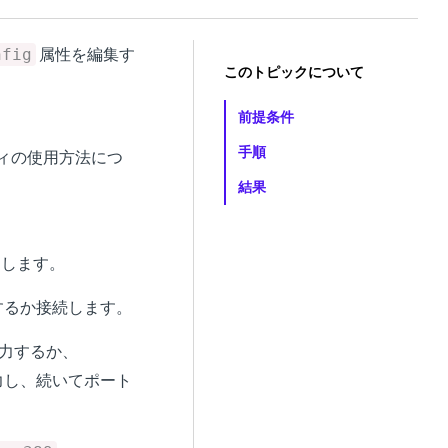
属性を編集す
nfig
このトピックについて
前提条件
手順
リティの使用方法につ
結果
を起動します。
するか接続します。
力するか、
 を入力し、続いてポート