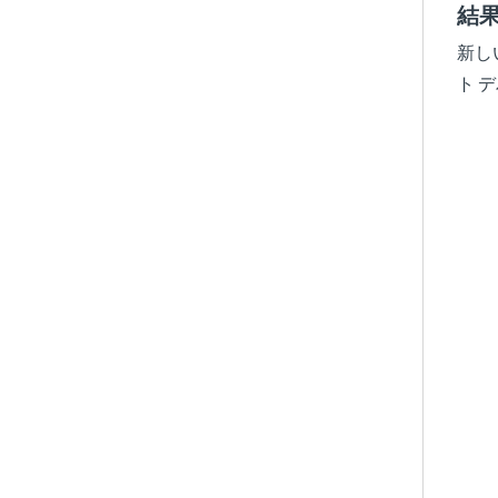
結
新し
ト 