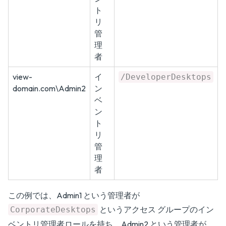
ト
リ
管
理
者
view-
イ
/DeveloperDesktops
domain.com\Admin2
ン
ベ
ン
ト
リ
管
理
者
この例では、Admin1 という管理者が
というアクセス グループのイン
CorporateDesktops
ベントリ管理者ロールを持ち、Admin2 という管理者が