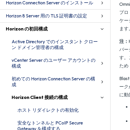
Horizon Connection Server のインストール
Omni
プロ
Horizon 8 Server 用の TLS 証明書の設定
ケー
ます
Horizon の初回構成
注：
Active Directory でのインスタント クロー
ン ドメイン管理者の構成
バージ
す。こ
vCenter Server のユーザー アカウントの
ため「
構成
Blas
初めての Horizon Connection Server の構
成
ーク
に動
Horizon Client 接続の構成
ホスト リダイレクトの有効化
安全なトンネルと PCoIP Secure
Gateway を構成する