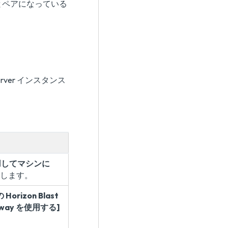
証サーバとペアになっている
 Server インスタンス
 を使用してマシンに
します。
 Horizon Blast
teway を使用する]