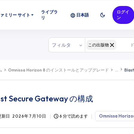
ライブラ
ログイ
ァミリー サイト
日本語
リ
ン
フィルタ
この出版物
ム
Omnissa Horizon 8 のインストールとアップグレード
...
Blas
ast Secure Gateway の構成
Omnissa Horizo
更新日
2026年7月10日
6 分で読めます