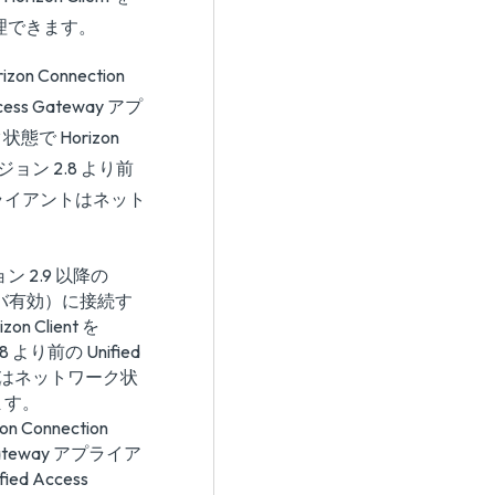
に処理できます。
n Connection
ss Gateway アプ
 Horizon
バージョン 2.8 より前
と、クライアントはネット
。
ン 2.9 以降の
 サーバ有効）に接続す
Client を
8 より前の Unified
ントはネットワーク状
ます。
Connection
Gateway アプライア
d Access