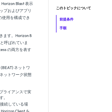
Horizon Blast 表示
このトピックについて
トップおよびアプリ
y の使用を構成でき
前提条件
手順
できます。Horizon 8
ess」と呼ばれていま
ccess の両方を表す
port (BEAT) ネットワ
のネットワーク状態
eway アプライアンスで実
ます。
 以降に接続している場
rizon Client を