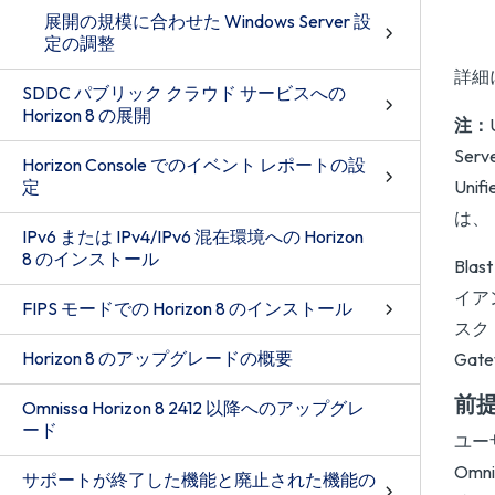
展開の規模に合わせた Windows Server 設
定の調整
詳細
SDDC パブリック クラウド サービスへの
Horizon 8 の展開
注：
Ser
Horizon Console でのイベント レポートの設
定
Uni
は、
IPv6 または IPv4/IPv6 混在環境への Horizon
8 のインストール
Bla
イアン
FIPS モードでの Horizon 8 のインストール
スク
Horizon 8 のアップグレードの概要
Ga
前
Omnissa Horizon 8 2412 以降へのアップグレ
ード
ユー
Omn
サポートが終了した機能と廃止された機能の