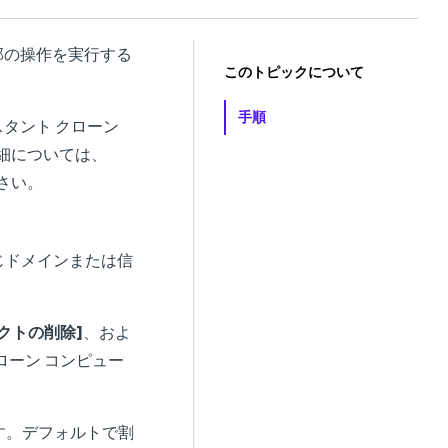
で一部の操作を実行する
このトピックについて
手順
スタント クローン
細については、
さい。
ver と同じドメインまたは信
クトの削除]
、およ
ローン コンピュー
す。デフォルトで割