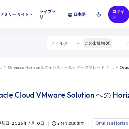
ライブラ
ログイ
ァミリー サイト
日本語
リ
ン
フィルタ
この出版物
ム
Omnissa Horizon 8 のインストールとアップグレード
...
Orac
acle Cloud VMware Solution への Hor
Omnissa Horizo
更新日
2026年7月10日
2 分で読めます