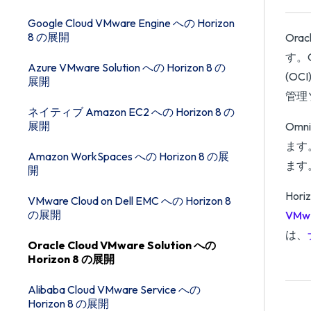
Google Cloud VMware Engine への Horizon
8 の展開
Orac
す。O
Azure VMware Solution への Horizon 8 の
(O
展開
管理
ネイティブ Amazon EC2 への Horizon 8 の
展開
Omn
ます。
Amazon WorkSpaces への Horizon 8 の展
ます
開
Hor
VMware Cloud on Dell EMC への Horizon 8
の展開
VMw
は、
Oracle Cloud VMware Solution への
Horizon 8 の展開
Alibaba Cloud VMware Service への
Horizon 8 の展開