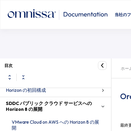
当社のフ
サーバ コンポーネントのシステム要件
ゲスト OS のシステム要件
Active Directory の準備
Horizon Connection Server のインストール
目次
ホー
Horizon 8 Server 用の TLS 証明書の設定
Horizon の初回構成
Or
SDDC パブリック クラウド サービスへの
Horizon 8 の展開
VMware Cloud on AWS への Horizon 8 の展
最終
開