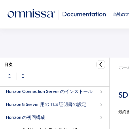
SDDC パブリック クラウド サービスへの
当社のフ
サーバ コンポーネントのシステム要件
目次
ゲスト OS のシステム要件
ホー
Active Directory の準備
Horizon Connection Server のインストール
S
Horizon 8 Server 用の TLS 証明書の設定
最終
Horizon の初回構成