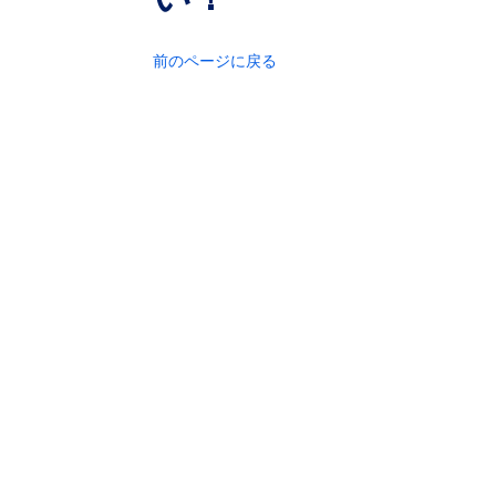
前のページに戻る