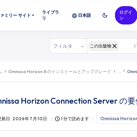
ライブラ
ログイ
ァミリー サイト
日本語
リ
ン
フィルタ
この出版物
ム
Omnissa Horizon 8 のインストールとアップグレード
...
Omni
nissa Horizon Connection Server の
Omnissa Horizon
更新日
2026年7月10日
1 分で読めます