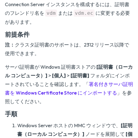
Connection Server インスタンスを構成するには、証明書
のフレンドリ名を
または
に変更する必要
vdm
vdm.ec
があります。
前提条件
注：
クラスタ証明書のサポートは、2312 リリース以降で
使用できます。
サーバ証明書が Windows 証明書ストアの
[証明書（ローカ
ル コンピュータ）]
>
[個人]
>
[証明書]
フォルダにインポ
ートされていることを確認します。「
署名付きサーバ証明
書を Windows Certificate Store にインポートする
」を参
照してください。
手順
Windows Server ホストの MMC ウィンドウで、
[証明
書（ローカル コンピュータ）]
ノードを展開して
[個