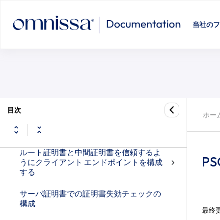
Omnissa Horizon Blast リバース接続とメ
ッセージ検証の構成
当社のフ
認証局 (CA) からの署名付き TLS 証明書の
取得
クラスタ ID 証明書の構成
新しい TLS 証明書を使用するように
Horizon 登録サーバを構成する
目次
ホー
新しい TLS 証明書を使用するように
Horizon Connection Server を構成する
ルート証明書と中間証明書を信頼するよ
P
うにクライアント エンドポイントを構成
する
サーバ証明書での証明書失効チェックの
構成
最終