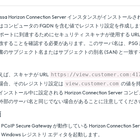
issa Horizon Connection Server インスタンスがインス
はコンピュータの FQDN を含む値でレジストリ設定を作成し
G ポートに到達するためにセキュリティ スキャナが使用する UR
致することを確認する必要があります。このサーバ名は、PSG 用
書のサブジェクト名またはサブジェクトの別名 (SAN) と一致
えば、スキャナが URL
https://view.customer.com:41
場合、そのレジストリ設定は
の値を
view.customer.com
ンストール中に設定される Horizon Connection Server コン
外部のサーバ名と同じでない場合があることに注意してくださ
順
PCoIP Secure Gateway が動作している Horizon Connection 
Windows レジストリ エディタを起動します。