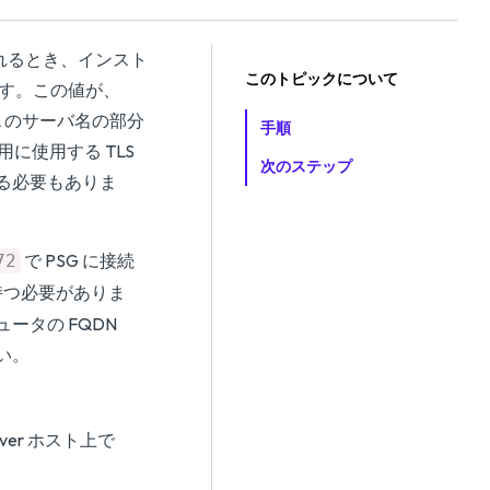
トールされるとき、インスト
このトピックについて
ます。この値が、
L のサーバ名の部分
手順
に使用する TLS
次のステップ
する必要もありま
で PSG に接続
72
持つ必要がありま
ピュータの FQDN
い。
Server ホスト上で