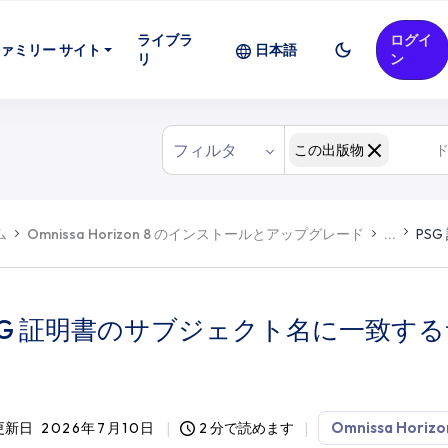
ライブラ
ログイ
ァミリー サイト
日本語
リ
ン
フィルタ
この出版物
ム
Omnissa Horizon 8 のインストールとアップグレード
...
PS
SG 証明書のサブジェクト名に一致す
Omnissa Horizo
更新日
2026年7月10日
2 分で読めます