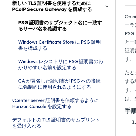
新しい TLS 証明書を使用するために
PCoIP Secure Gateway を構成する
Omn
PSG 証明書のサブジェクト名に一致す
ーラ
るサーバ名を確認する
PS
Windows Certificate Store に PSG 証明
と一
書を構成する
証明
す。
Windows レジストリに PSG 証明書のわ
かりやすい名前を設定する
たと
CA が署名した証明書が PSG への接続
する
に強制的に使用されるようにする
す。イ
は、
vCenter Server 証明書を信頼するように
Horizon Console を設定する
手
デフォルトの TLS 証明書のサムプリント
を受け入れる