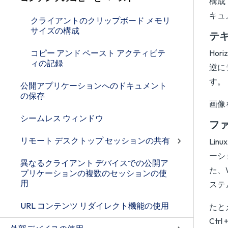
構成
キュ
クライアントのクリップボード メモリ
サイズの構成
テキ
コピー アンド ペースト アクティビテ
Ho
ィの記録
逆に
す。
公開アプリケーションへのドキュメント
の保存
画像
シームレス ウィンドウ
フ
リモート デスクトップ セッションの共有
Li
ーシ
異なるクライアント デバイスでの公開ア
た、
プリケーションの複数のセッションの使
用
ステ
URL コンテンツ リダイレクト機能の使用
たと
Ct