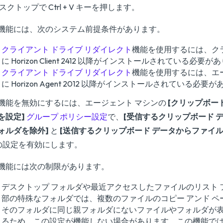
スクトップで Ctrl + V キーを押します。
機能には、次のシステム前提条件があります。
クライアント ドライブ リダイレクト
機能を使用するには、ク
に Horizon Client 2412 以降がインストールされている必要
クライアント ドライブ リダイレクト
機能を使用するには、エ
に Horizon Agent 2012 以降がインストールされている必要
機能を無効にするには、エージェント マシンの
[クリップボー
を設定]
グループ ポリシー設定
で、
[受信するクリップボード 
ォルダを除外]
と
[送信するクリップボード データからファイ
の設定を有効にします。
機能には次の制限があります。
デスクトップ フォルダや最近アクセスしたファイルのリスト 
部の特殊なフォルダでは、複数のファイルのコピー アンド ペ
そのフォルダに同じ親フォルダにないファイルやフォルダが
るため、この設定が機能しない場合があります。この機能で