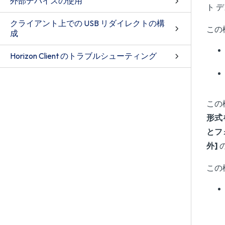
外部デバイスの使用
ト デ
クライアント上での USB リダイレクトの構
この
成
Horizon Client のトラブルシューティング
この
形式
とフ
外]
この