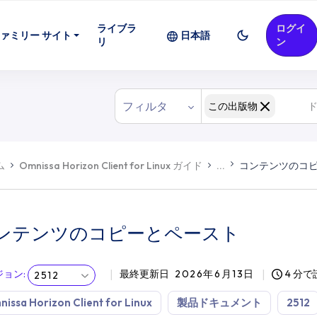
ライブラ
ログイ
ァミリー サイト
日本語
リ
ン
フィルタ
この出版物
ム
Omnissa Horizon Client for Linux ガイド
...
コンテンツのコ
ンテンツのコピーとペースト
ジョン
:
最終更新日
2026年6月13日
4 分
2512
issa Horizon Client for Linux
製品ドキュメント
2512