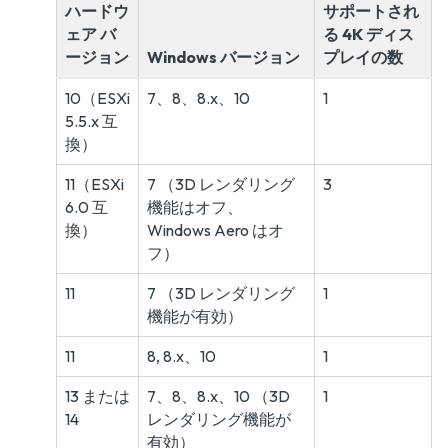
ハードウ
サポートされ
ェア バ
る 4K ディス
ージョン
Windows バージョン
プレイの数
10（ESXi
7、8、8.x、10
1
5.5.x 互
換）
11（ESXi
7 （3D レンダリング
3
6.0 互
機能はオフ、
換）
Windows Aero はオ
フ）
11
7 （3D レンダリング
1
機能が有効）
11
8, 8.x、10
1
13 または
7、8、8.x、10 （3D
1
14
レンダリング機能が
有効）