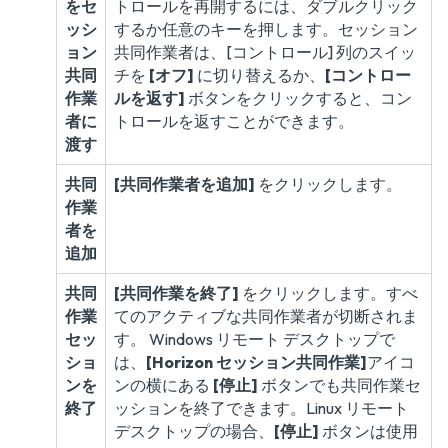
をセ
トロールを再開するには、ダブルクリック
ッシ
するか任意のキーを押します。セッション
ョン
共同作業者は、[コントロール] 列のスイッ
共同
チを
[オフ]
に切り替えるか、
[コントロー
作業
ルを返す]
ボタンをクリックすると、コン
者に
トロールを返すことができます。
渡す
共同
[共同作業者を追加]
をクリックします。
作業
者を
追加
共同
[共同作業を終了]
をクリックします。すべ
作業
てのアクティブな共同作業者が切断されま
セッ
す。 Windows リモート デスクトップで
ショ
は、
[Horizon セッション共同作業]
アイコ
ンを
ンの横にある
[停止]
ボタンでも共同作業セ
終了
ッションを終了できます。Linux リモート
デスクトップの場合、
[停止]
ボタンは使用