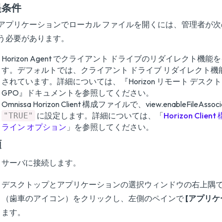
提条件
アプリケーションでローカル ファイルを開くには、管理者が
う必要があります。
Horizon Agent でクライアント ドライブのリダイレクト機
す。デフォルトでは、クライアント ドライブ リダイレクト機
されています。詳細については、『
Horizon リモート デス
GPO
』ドキュメントを参照してください。
Omnissa Horizon Client 構成ファイルで、view.enableFileAss
に設定します。詳細については、「
Horizon Cli
"TRUE"
ライン オプション
」を参照してください。
順
サーバに接続します。
デスクトップとアプリケーションの選択ウィンドウの右上隅
（歯車のアイコン）をクリックし、左側のペインで
[アプリケ
ます。