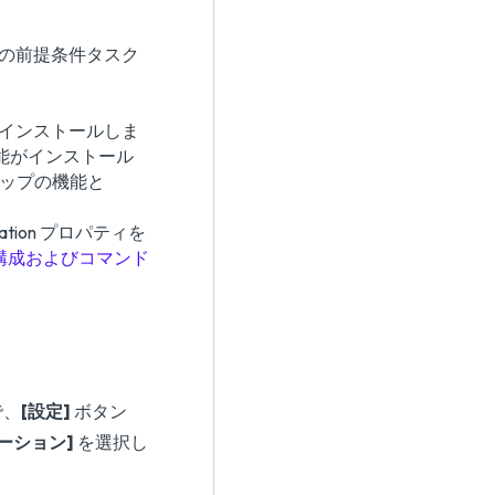
次の前提条件タスク
能をインストールしま
能がインストール
クトップの機能と
ociation プロパティを
ent 構成およびコマンド
で、
[設定]
ボタン
ーション]
を選択し