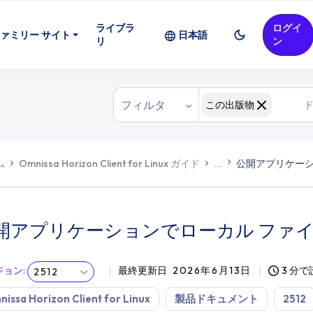
ライブラ
ログイ
ァミリー サイト
日本語
リ
ン
フィルタ
この出版物
ム
Omnissa Horizon Client for Linux ガイド
...
公開アプリケーシ
開アプリケーションでローカル ファ
ジョン
:
最終更新日
2026年6月13日
3 分
2512
issa Horizon Client for Linux
製品ドキュメント
2512