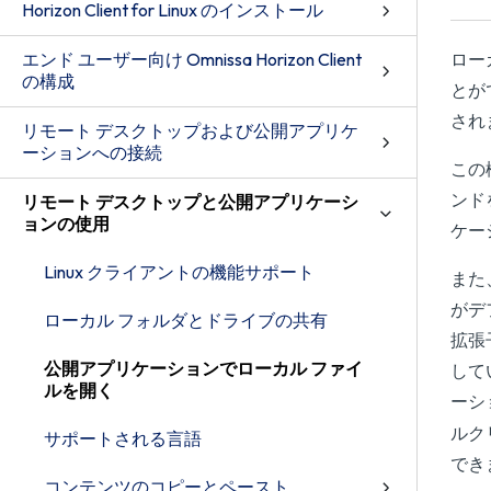
Horizon Client for Linux のインストール
エンド ユーザー向け Omnissa Horizon Client
ロー
の構成
とが
され
リモート デスクトップおよび公開アプリケ
ーションへの接続
この
ンド
リモート デスクトップと公開アプリケーシ
ョンの使用
ケー
Linux クライアントの機能サポート
また
がデ
ローカル フォルダとドライブの共有
拡張
公開アプリケーションでローカル ファイ
して
ルを開く
ーシ
ルク
サポートされる言語
でき
コンテンツのコピーとペースト