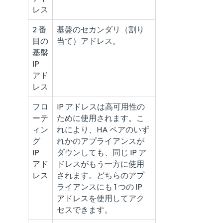
レス
2 番
基盤のセカンダリ（割り
目の
当て）アドレス。
基盤
IP
アド
レス
フロ
IP アドレスは高可用性の
ーテ
ために使用されます。こ
ィン
れにより、HA ペアのいず
グ
れかのアプライアンスが
IP
ダウンしても、同じ IP ア
アド
ドレスがもう一方に使用
レス
されます。どちらのアプ
ライアンスにも 1 つの IP
アドレスを使用してアク
セスできます。