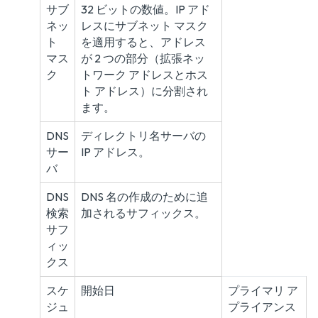
サブ
32 ビットの数値。IP アド
ネッ
レスにサブネット マスク
ト
を適用すると、アドレス
マス
が 2 つの部分（拡張ネッ
ク
トワーク アドレスとホス
ト アドレス）に分割され
ます。
DNS
ディレクトリ名サーバの
サー
IP アドレス。
バ
DNS
DNS 名の作成のために追
検索
加されるサフィックス。
サフ
ィッ
クス
スケ
開始日
プライマリ ア
ジュ
プライアンス