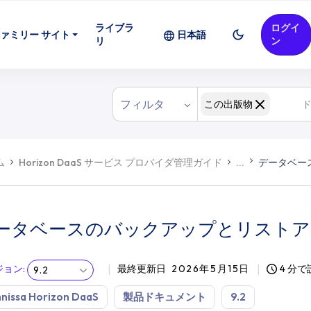
ライブラ
ログイ
ストア
ァミリー サイト
日本語
リ
ン
フィルタ
この出版物
ム
Horizon DaaS サービス プロバイダ管理ガイド
...
データベー
ータベースのバックアップとリストア
ジョン
:
最終更新日
2026年5月15日
4 分
9.2
nissa Horizon DaaS
製品ドキュメント
9.2