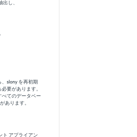
に抽出し、
。
lony を再初期
る必要があります。
すべてのデータベー
合があります。
ント アプライアン