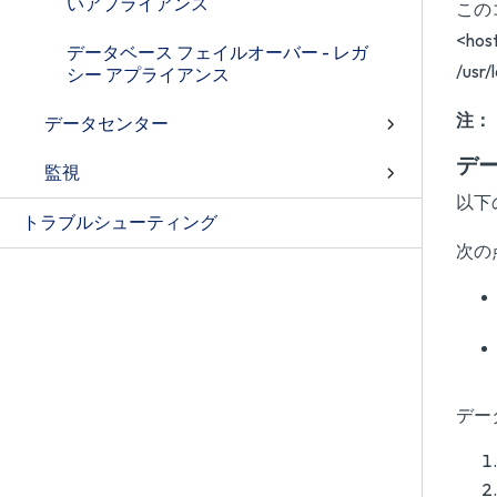
いアプライアンス
この
<ho
データベース フェイルオーバー - レガ
/us
シー アプライアンス
注：
データセンター
デ
監視
以下
トラブルシューティング
次の
デー