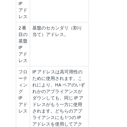
IP
アド
レス
2 番
基盤のセカンダリ（割り
目の
当て）アドレス。
基盤
IP
アド
レス
フロ
IP アドレスは高可用性の
ーテ
ために使用されます。こ
ィン
れにより、HA ペアのいず
グ
れかのアプライアンスが
IP
ダウンしても、同じ IP ア
アド
ドレスがもう一方に使用
レス
されます。どちらのアプ
ライアンスにも 1 つの IP
アドレスを使用してアク