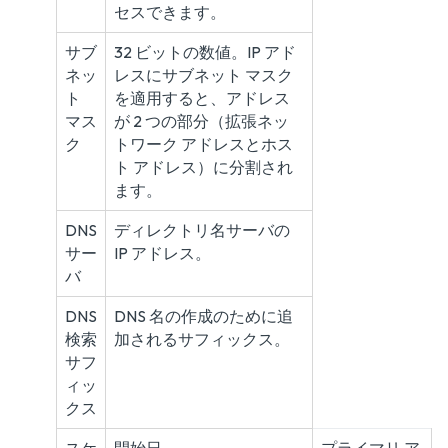
セスできます。
サブ
32 ビットの数値。IP アド
ネッ
レスにサブネット マスク
ト
を適用すると、アドレス
マス
が 2 つの部分（拡張ネッ
ク
トワーク アドレスとホス
ト アドレス）に分割され
ます。
DNS
ディレクトリ名サーバの
サー
IP アドレス。
バ
DNS
DNS 名の作成のために追
検索
加されるサフィックス。
サフ
ィッ
クス