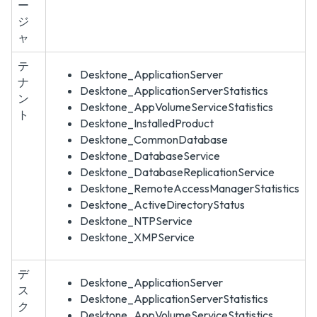
ー
ジ
ャ
テ
Desktone_ApplicationServer
ナ
Desktone_ApplicationServerStatistics
ン
Desktone_AppVolumeServiceStatistics
ト
Desktone_InstalledProduct
Desktone_CommonDatabase
Desktone_DatabaseService
Desktone_DatabaseReplicationService
Desktone_RemoteAccessManagerStatistics
Desktone_ActiveDirectoryStatus
Desktone_NTPService
Desktone_XMPService
デ
Desktone_ApplicationServer
ス
Desktone_ApplicationServerStatistics
ク
Desktone_AppVolumeServiceStatistics