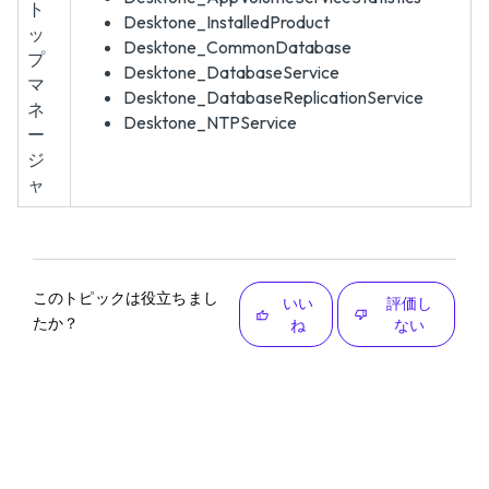
ト
Desktone_InstalledProduct
ッ
Desktone_CommonDatabase
プ
Desktone_DatabaseService
マ
Desktone_DatabaseReplicationService
ネ
Desktone_NTPService
ー
ジ
ャ
このトピックは役立ちまし
いい
評価し
たか？
ね
ない