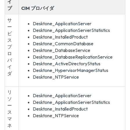
イ
プ
CIM プロバイダ
サ
Desktone_ApplicationServer
ー
Desktone_ApplicationServerStatistics
ビ
Desktone_InstalledProduct
ス
Desktone_CommonDatabase
プ
Desktone_DatabaseService
ロ
Desktone_DatabaseReplicationService
バ
Desktone_ActiveDirectoryStatus
イ
Desktone_HypervisorManagerStatus
ダ
Desktone_NTPService
リ
Desktone_ApplicationServer
ソ
Desktone_ApplicationServerStatistics
ー
Desktone_InstalledProduct
ス
Desktone_NTPService
マ
ネ