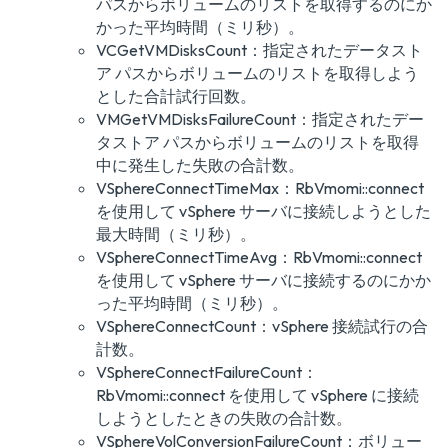
パスからボリュームのリストを取得するのにか
かった平均時間（ミリ秒）。
VCGetVMDisksCount：指定されたデータスト
ア パスからボリュームのリストを取得しよう
とした合計試行回数。
VMGetVMDisksFailureCount：指定されたデー
タストア パスからボリュームのリストを取得
中に発生した失敗の合計数。
VSphereConnectTimeMax：RbVmomi::connect
を使用して vSphere サーバに接続しようとした
最大時間（ミリ秒）。
VSphereConnectTimeAvg：RbVmomi::connect
を使用して vSphere サーバに接続するのにかか
った平均時間（ミリ秒）。
VSphereConnectCount：vSphere 接続試行の合
計数。
VSphereConnectFailureCount：
RbVmomi::connect を使用して vSphere に接続
しようとしたときの失敗の合計数。
VSphereVolConversionFailureCount：ボリュー