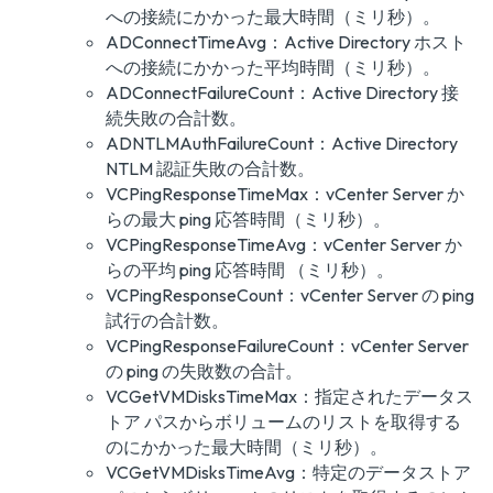
への接続にかかった最大時間（ミリ秒）。
ADConnectTimeAvg：Active Directory ホスト
への接続にかかった平均時間（ミリ秒）。
ADConnectFailureCount：Active Directory 接
続失敗の合計数。
ADNTLMAuthFailureCount：Active Directory
NTLM 認証失敗の合計数。
VCPingResponseTimeMax：vCenter Server か
らの最大 ping 応答時間（ミリ秒）。
VCPingResponseTimeAvg：vCenter Server か
らの平均 ping 応答時間 （ミリ秒）。
VCPingResponseCount：vCenter Server の ping
試行の合計数。
VCPingResponseFailureCount：vCenter Server
の ping の失敗数の合計。
VCGetVMDisksTimeMax：指定されたデータス
トア パスからボリュームのリストを取得する
のにかかった最大時間（ミリ秒）。
VCGetVMDisksTimeAvg：特定のデータストア