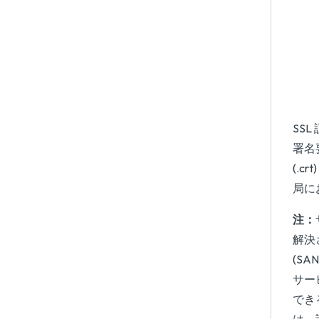
SS
署名
(.
局に
注：
解決
(S
サー
でき