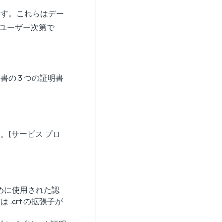
ます。これらはデー
にユーザー次第で
書の 3 つの証明書
。[サービス プロ
めに使用された認
.crt の拡張子が