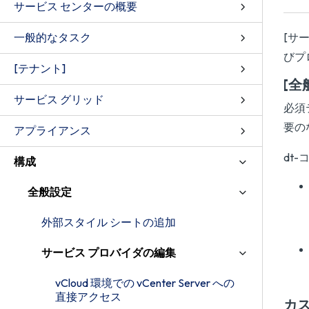
サービス センターの概要
一般的なタスク
[サ
びプ
[テナント]
[全
サービス グリッド
必須
要の
アプライアンス
dt
構成
全般設定
外部スタイル シートの追加
サービス プロバイダの編集
vCloud 環境での vCenter Server への
直接アクセス
カス