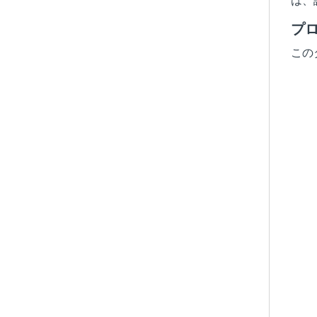
は、
プ
この