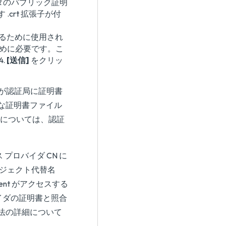
イダのパブリック証明
crt 拡張子が付
化するために使用され
ために必要です。こ
.
[送信]
をクリッ
者が認証局に証明書
な証明書ファイル
細については、認証
 プロバイダ CN に
ブジェクト代替名
ent がアクセスする
バイダの証明書と照合
法の詳細について