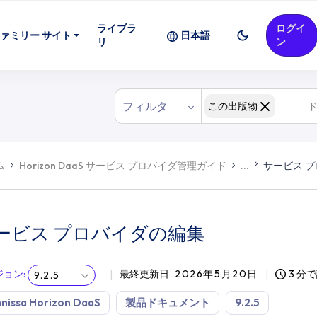
ライブラ
ログイ
ァミリー サイト
日本語
リ
ン
フィルタ
この出版物
ム
Horizon DaaS サービス プロバイダ管理ガイド
...
サービス 
ービス プロバイダの編集
ジョン
:
最終更新日
2026年5月20日
3 分
9.2.5
nissa Horizon DaaS
製品ドキュメント
9.2.5