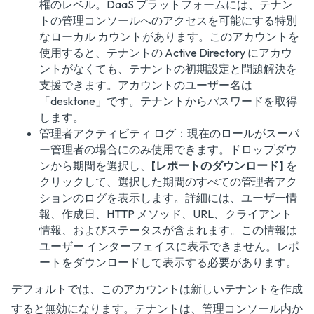
権のレベル。DaaS プラットフォームには、テナン
トの管理コンソールへのアクセスを可能にする特別
なローカル カウントがあります。このアカウントを
使用すると、テナントの Active Directory にアカウ
ントがなくても、テナントの初期設定と問題解決を
支援できます。アカウントのユーザー名は
「desktone」です。テナントからパスワードを取得
します。
管理者アクティビティ ログ：現在のロールがスーパ
ー管理者の場合にのみ使用できます。ドロップダウ
ンから期間を選択し、
[レポートのダウンロード]
を
クリックして、選択した期間のすべての管理者アク
ションのログを表示します。詳細には、ユーザー情
報、作成日、HTTP メソッド、URL、クライアント
情報、およびステータスが含まれます。この情報は
ユーザー インターフェイスに表示できません。レポ
ートをダウンロードして表示する必要があります。
デフォルトでは、このアカウントは新しいテナントを作成
すると無効になります。テナントは、管理コンソール内か