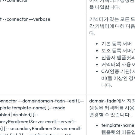
st --connector
이미 커넥터가 생성된 
을 나열합니다.
st --connector --verbose
커넥터가 있는 모든 
각 커넥터에 대해 다
다.
기본 등록 서버
보조 등록 서버,
인증서 템플릿의
커넥터의 사용 
CA(인증 기관) 
버(둘 이상인 경
니다.
onnector --domaindomain-fqdn--edit [--
domain-fqdn에서
plate template-name] [--mode
생성된 커넥터를 사용
bled |disabled] [--
변경할 수 있습니다.
maryEnrollmentServer enroll-server1-
template-n
n] [--secondaryEnrollmentServer enroll-
템플릿의 이름입