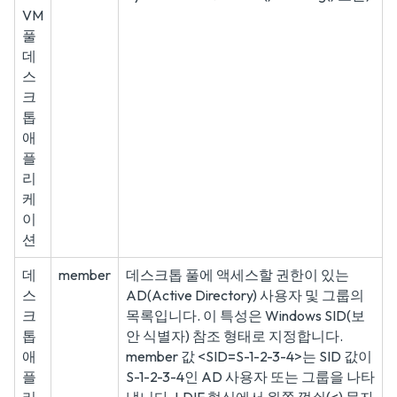
VM
풀
데
스
크
톱
애
플
리
케
이
션
데
member
데스크톱 풀에 액세스할 권한이 있는
스
AD(Active Directory) 사용자 및 그룹의
크
목록입니다. 이 특성은 Windows SID(보
톱
안 식별자) 참조 형태로 지정합니다.
애
member 값 <SID=S-1-2-3-4>는 SID 값이
플
S-1-2-3-4인 AD 사용자 또는 그룹을 나타