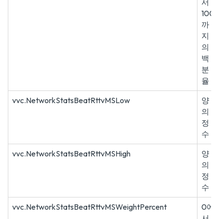
서
100
까
지
의
백
분
율
vvc.NetworkStatsBeatRttvMSLow
양
의
정
수
vvc.NetworkStatsBeatRttvMSHigh
양
의
정
수
vvc.NetworkStatsBeatRttvMSWeightPercent
0에
서