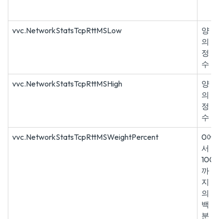
vvc.NetworkStatsTcpRttMSLow
양
의
정
수
vvc.NetworkStatsTcpRttMSHigh
양
의
정
수
vvc.NetworkStatsTcpRttMSWeightPercent
0에
서
100
까
지
의
백
분