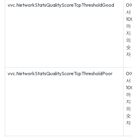
vvc.NetworkStatsQualityScoreTcpThresholdGood
0에
서
100
까
지
의
숫
자
vvc.NetworkStatsQualityScoreTcpThresholdPoor
0에
서
100
까
지
의
숫
자