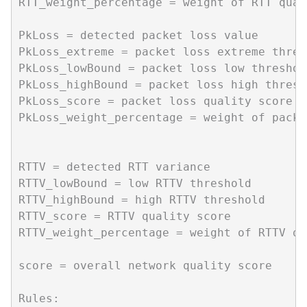
RTT_weight_percentage = weight of RTT qual
PkLoss = detected packet loss value

PkLoss_extreme = packet loss extreme thresh
PkLoss_lowBound = packet loss low threshold
PkLoss_highBound = packet loss high thresho
PkLoss_score = packet loss quality score

PkLoss_weight_percentage = weight of packe
RTTV = detected RTT variance

RTTV_lowBound = low RTTV threshold

RTTV_highBound = high RTTV threshold

RTTV_score = RTTV quality score

RTTV_weight_percentage = weight of RTTV qu
score = overall network quality score

Rules:
