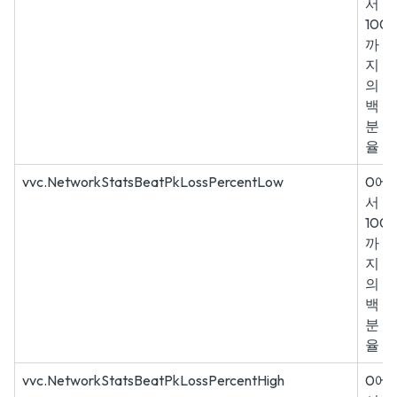
서
100
까
지
의
백
분
율
vvc.NetworkStatsBeatPkLossPercentLow
0에
서
100
까
지
의
백
분
율
vvc.NetworkStatsBeatPkLossPercentHigh
0에