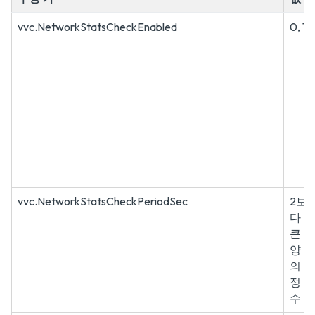
vvc.NetworkStatsCheckEnabled
0, 1
vvc.NetworkStatsCheckPeriodSec
2보
다
큰
양
의
정
수