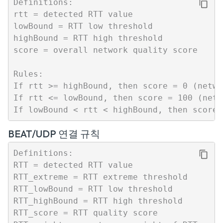
Definitions:

rtt = detected RTT value

lowBound = RTT low threshold

highBound = RTT high threshold

score = overall network quality score

Rules:

If rtt >= highBound, then score = 0 (netwo
If rtt <= lowBound, then score = 100 (netw
BEAT/UDP 연결 규칙
Definitions:

RTT = detected RTT value

RTT_extreme = RTT extreme threshold

RTT_lowBound = RTT low threshold

RTT_highBound = RTT high threshold

RTT_score = RTT quality score
