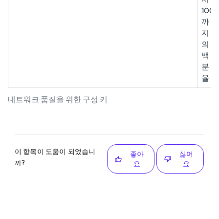
100
까
지
의
백
분
율
네트워크 품질을 위한 구성 키
이 항목이 도움이 되었습니
좋아
싫어
까?
요
요