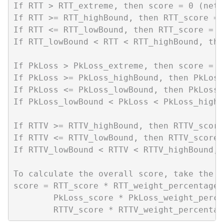
If RTT > RTT_extreme, then score = 0 (netw
If RTT >= RTT_highBound, then RTT_score = 0
If RTT <= RTT_lowBound, then RTT_score = 10
If RTT_lowBound < RTT < RTT_highBound, the
If PkLoss > PkLoss_extreme, then score = 0
If PkLoss >= PkLoss_highBound, then PkLoss
If PkLoss <= PkLoss_lowBound, then PkLoss_
If PkLoss_lowBound < PkLoss < PkLoss_highB
If RTTV >= RTTV_highBound, then RTTV_score 
If RTTV <= RTTV_lowBound, then RTTV_score =
If RTTV_lowBound < RTTV < RTTV_highBound, 
To calculate the overall score, take the w
score = RTT_score * RTT_weight_percentage /
        PkLoss_score * PkLoss_weight_perce