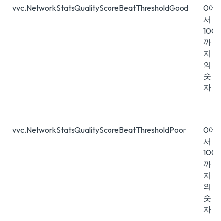
vvc.NetworkStatsQualityScoreBeatThresholdGood
0에
서
100
까
지
의
숫
자
vvc.NetworkStatsQualityScoreBeatThresholdPoor
0에
서
100
까
지
의
숫
자