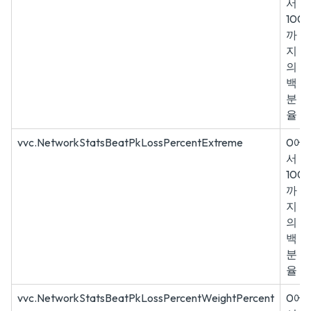
서
100
까
지
의
백
분
율
vvc.NetworkStatsBeatPkLossPercentExtreme
0에
서
100
까
지
의
백
분
율
vvc.NetworkStatsBeatPkLossPercentWeightPercent
0에