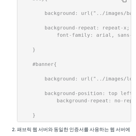
        background: url("../images/ban
        background-repeat: repeat-x;

            font-family: arial, sans-se
    }

    #banner{

        background: url("../images/log
        background-position: top left;

            background-repeat: no-repea
패브릭 웹 서버와 동일한 인증서를 사용하는 웹 서버에