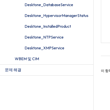
Desktone_DatabaseService
Desktone_HypervisorManagerStatus
Desktone_InstalledProduct
Desktone_NTPService
Desktone_XMPService
WBEM 및 CIM
문제 해결
이 항