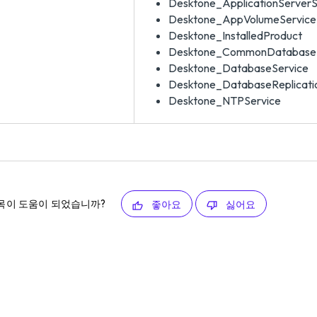
Desktone_ApplicationServerSt
Desktone_AppVolumeServiceS
Desktone_InstalledProduct
Desktone_CommonDatabase
Desktone_DatabaseService
Desktone_DatabaseReplicati
Desktone_NTPService
목이 도움이 되었습니까?
좋아요
싫어요