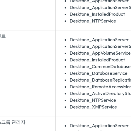
Desktone_ApplicationServer
Desktone_ApplicationServerSt
Desktone_InstalledProduct
Desktone_NTPService
넌트
Desktone_ApplicationServer
Desktone_ApplicationServerSt
Desktone_AppVolumeServiceS
Desktone_InstalledProduct
Desktone_CommonDatabase
Desktone_DatabaseService
Desktone_DatabaseReplicati
Desktone_RemoteAccessMana
Desktone_ActiveDirectorySta
Desktone_NTPService
Desktone_XMPService
스크톱 관리자
Desktone_ApplicationServer