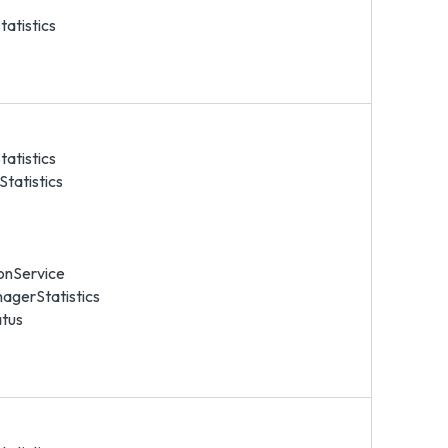
atistics
atistics
tatistics
onService
gerStatistics
tus