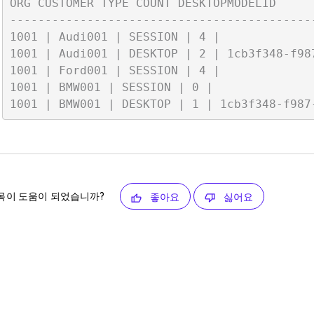
ORG CUSTOMER TYPE COUNT DESKTOPMODELID

-------------------------------------------
1001 | Audi001 | SESSION | 4 |

1001 | Audi001 | DESKTOP | 2 | 1cb3f348-f987
1001 | Ford001 | SESSION | 4 |

1001 | BMW001 | SESSION | 0 |

목이 도움이 되었습니까?
좋아요
싫어요