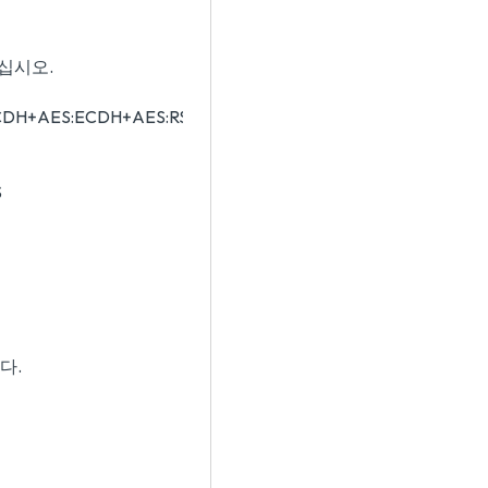
십시오.
CDH+AES:ECDH+AES:RSA+AES
S
다.