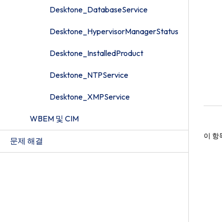
Desktone_DatabaseService
Desktone_HypervisorManagerStatus
Desktone_InstalledProduct
Desktone_NTPService
Desktone_XMPService
WBEM 및 CIM
이 항
문제 해결