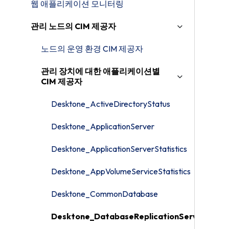
웹 애플리케이션 모니터링
관리 노드의 CIM 제공자
노드의 운영 환경 CIM 제공자
관리 장치에 대한 애플리케이션별
CIM 제공자
Desktone_ActiveDirectoryStatus
Desktone_ApplicationServer
Desktone_ApplicationServerStatistics
Desktone_AppVolumeServiceStatistics
Desktone_CommonDatabase
Desktone_DatabaseReplicationService