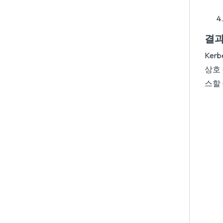
결
Ker
상호 
스할 