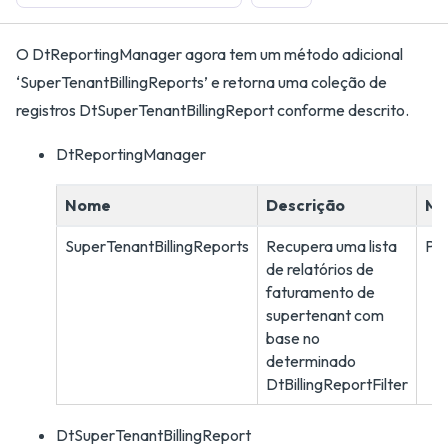
O DtReportingManager agora tem um método adicional
‘SuperTenantBillingReports’ e retorna uma coleção de
registros DtSuperTenantBillingReport conforme descrito.
DtReportingManager
Nome
Descrição
Mé
SuperTenantBillingReports
Recupera uma lista
PO
de relatórios de
faturamento de
supertenant com
base no
determinado
DtBillingReportFilter
DtSuperTenantBillingReport