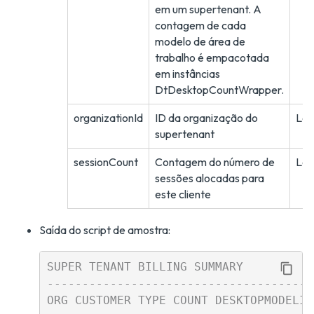
em um supertenant. A
contagem de cada
modelo de área de
trabalho é empacotada
em instâncias
DtDesktopCountWrapper.
organizationId
ID da organização do
Lo
supertenant
sessionCount
Contagem do número de
Lo
sessões alocadas para
este cliente
Saída do script de amostra:
SUPER TENANT BILLING SUMMARY

--------------------------------------
ORG CUSTOMER TYPE COUNT DESKTOPMODELID
