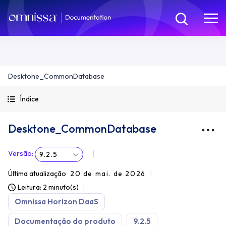
Desktone_CommonDatabase
Índice
Desktone_CommonDatabase
Versão
:
9.2.5
Última atualização
20 de mai. de 2026
Leitura: 2 minuto(s)
Omnissa Horizon DaaS
Documentação do produto
9.2.5