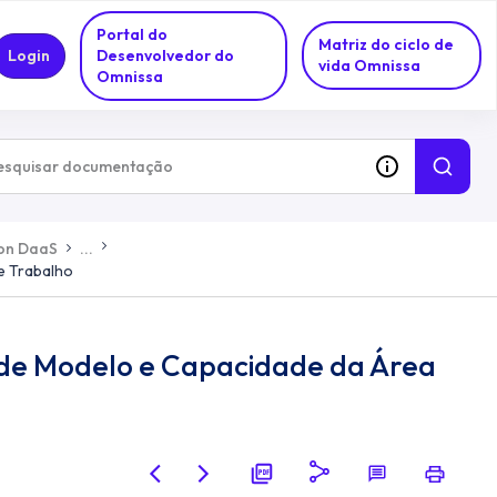
Portal do
Matriz do ciclo de
Login
Desenvolvedor do
vida Omnissa
Omnissa
zon DaaS
...
e Trabalho
o de Modelo e Capacidade da Área