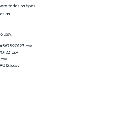
para todos os tipos
das as
o .csv.
234567890123.csv
90123.csv
.csv
890123.csv