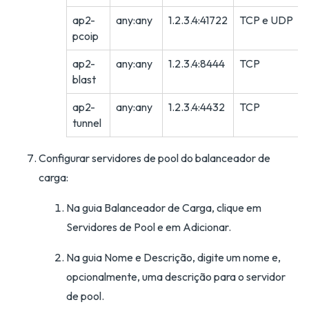
ap2-
any:any
1.2.3.4:41722
TCP e UDP
pcoip
ap2-
any:any
1.2.3.4:8444
TCP
blast
ap2-
any:any
1.2.3.4:4432
TCP
tunnel
Configurar servidores de pool do balanceador de
carga:
Na guia Balanceador de Carga, clique em
Servidores de Pool e em Adicionar.
Na guia Nome e Descrição, digite um nome e,
opcionalmente, uma descrição para o servidor
de pool.