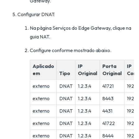
Gateway.
Configurar DNAT:
Na página Serviços do Edge Gateway, clique na
guia NAT.
Configure conforme mostrado abaixo.
Aplicado
IP
Porta
IP
em
Tipo
Original
Original
Conv
externo
DNAT
1.2.3.4
41721
192.1
externo
DNAT
1.2.3.4
8443
192.1
externo
DNAT
1.2.3.4
4431
192.1
externo
DNAT
1.2.3.4
41722
192.16
externo
DNAT
1.2.3.4
8444
192.16