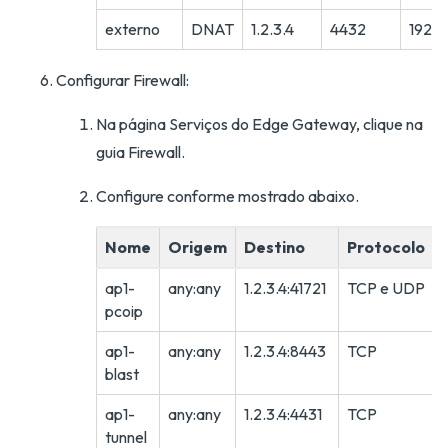
externo
DNAT
1.2.3.4
4432
192.16
Configurar Firewall:
Na página Serviços do Edge Gateway, clique na
guia Firewall.
Configure conforme mostrado abaixo.
Nome
Origem
Destino
Protocolo
ap1-
any:any
1.2.3.4:41721
TCP e UDP
pcoip
ap1-
any:any
1.2.3.4:8443
TCP
blast
ap1-
any:any
1.2.3.4:4431
TCP
tunnel