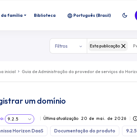
 da família
Biblioteca
Português (Brasil)
Filtros
Esta publicação
a inicial
Guia de Administração do provedor de serviços do Hori
gistrar um domínio
ão
:
Última atualização
20 de mai. de 2026
9.2.5
nissa Horizon DaaS
Documentação do produto
9.2.5