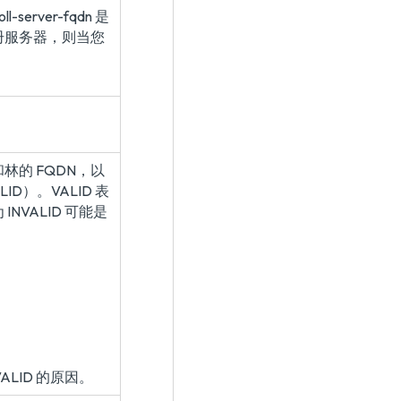
erver-fqdn 是
册服务器，则当您
的 FQDN，以
ID）。VALID 表
VALID 可能是
LID 的原因。