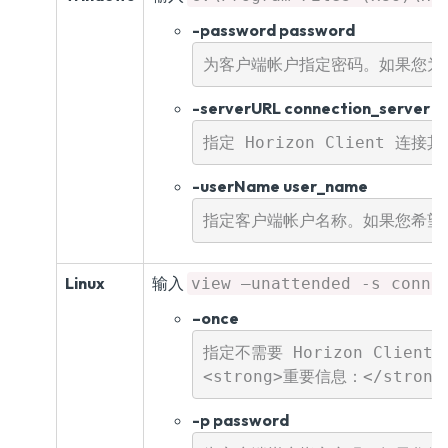
-password password
-serverURL connection_server
-userName user_name
Linux
输入
view –unattended -s conne
–once
指定不需要 Horizon Clien
-p password