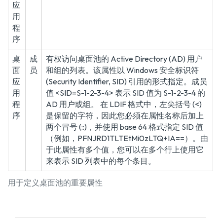
应
用
程
序
桌
成
有权访问桌面池的 Active Directory (AD) 用户
面
员
和组的列表。该属性以 Windows 安全标识符
应
(Security Identifier, SID) 引用的形式指定。成员
用
值 <SID=S-1-2-3-4> 表示 SID 值为 S-1-2-3-4 的
程
AD 用户或组。 在 LDIF 格式中，左尖括号 (<)
序
是保留的字符，因此您必须在属性名称后加上
两个冒号 (::)，并使用 base 64 格式指定 SID 值
（例如，PFNJRD1TLTEtMi0zLTQ+IA==）。由
于此属性有多个值，您可以在多个行上使用它
来表示 SID 列表中的每个条目。
用于定义桌面池的重要属性