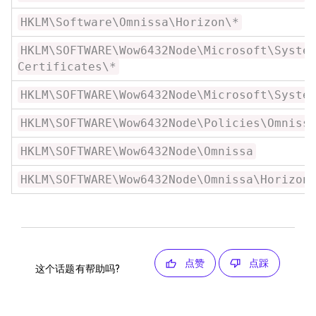
HKLM\Software\Omnissa\Horizon\*
HKLM\SOFTWARE\Wow6432Node\Microsoft\Syste
Certificates\*
HKLM\SOFTWARE\Wow6432Node\Microsoft\Syste
HKLM\SOFTWARE\Wow6432Node\Policies\Omniss
HKLM\SOFTWARE\Wow6432Node\Omnissa
HKLM\SOFTWARE\Wow6432Node\Omnissa\Horizon
点赞
点踩
这个话题有帮助吗?